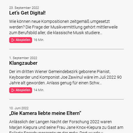
23. September 2022
Let’s Get Digital!
Wie können neue Kompositionen zeitgemäß umgesetzt
werden? Die Frage der Musikvermittlung gehört mittlerweile
zum Berufsbild aller, die klassische Musik studiere…
Abspielen
16 Min.
1. September 2022
Klangzauber
Der im dritten Wiener Gemeindebezirk geborene Pianist,
Keyboarder und Komponist Joe Zawinul wäre im Juli 2022 90
Jahre alt geworden. Anlass genug für einen Schw…
Abspielen
14 Min.
10. Juni 2022
„Die Kamera liebte meine Eltern“
Anlässlich der Langen Nacht der Forschung 2022 waren
Marjan Kiepura und seine Frau Jane Knox-Kiepura zu Gast am
Exilarte Forschungszentrum der mdw. Dort wurde v…